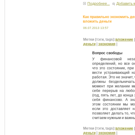
Подробнее...
Добавить 
Как правильно экономить де
вложить деньги
06.07.2013 13:57
Метки (тэги, tags):
вложение
деньги
|
экономия
|
Вопрос свободы
У финансовой неза
определений, но все он
что это состояние, пр
вести устраивающий н
работая. Это не значит,
должны бездельничат
момент при желании м
себе перерыв на любо
(год, пять лет, до конц
себя финансово. А зна
этом состоянии мы мо
если это доставляет н
позволяет делать то, ч
считаем нужным и важн
Метки (тэги, tags):
вложение
деньги
|
экономия
|