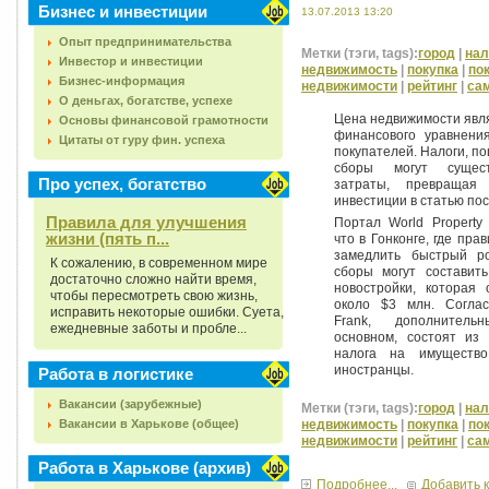
Бизнес и инвестиции
13.07.2013 13:20
Опыт предпринимательства
Метки (тэги, tags):
город
|
нал
Инвестор и инвестиции
недвижимость
|
покупка
|
по
Бизнес-информация
недвижимости
|
рейтинг
|
са
О деньгах, богатстве, успехе
Цена недвижимости явля
Основы финансовой грамотности
финансового уравнени
Цитаты от гуру фин. успеха
покупателей. Налоги, п
сборы могут сущест
Про успех, богатство
затраты, превращая
инвестиции в статью по
Правила для улучшения
Портал World Property
жизни (пять п...
что в Гонконге, где пра
замедлить быстрый р
К сожалению, в современном мире
сборы могут состави
достаточно сложно найти время,
новостройки, которая 
чтобы пересмотреть свою жизнь,
около $3 млн. Согла
исправить некоторые ошибки. Суета,
Frank, дополнител
ежедневные заботы и пробле...
основном, состоят из 
налога на имущество
иностранцы.
Работа в логистике
Вакансии (зарубежные)
Метки (тэги, tags):
город
|
нал
Вакансии в Харькове (общее)
недвижимость
|
покупка
|
по
недвижимости
|
рейтинг
|
са
Работа в Харькове (архив)
Подробнее...
Добавить 