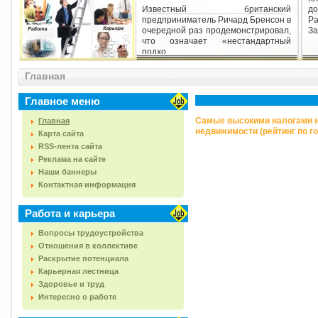
Известный британский
д
предприниматель Ричард Бренсон в
Ра
очередной раз продемонстрировал,
За
что означает «нестандартный
подхо...
Главная
Главное меню
Самые высокими налогами н
Главная
недвижимости (рейтинг по г
Карта сайта
RSS-лента сайта
Реклама на сайте
Наши баннеры
Контактная информация
Работа и карьера
Вопросы трудоустройства
Отношения в коллективе
Раскрытие потенциала
Карьерная лестница
Здоровье и труд
Интересно о работе