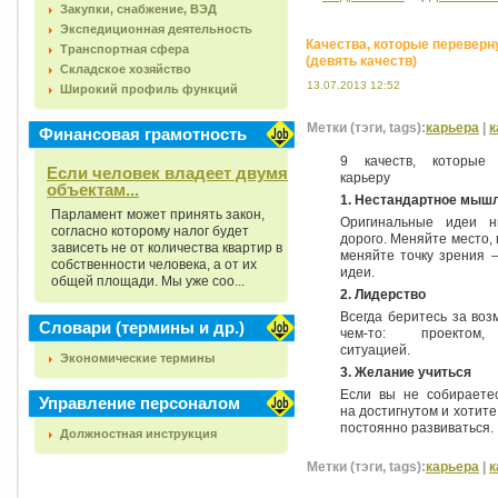
Закупки, снабжение, ВЭД
Экспедиционная деятельность
Качества, которые переверн
Транспортная сфера
(девять качеств)
Складское хозяйство
13.07.2013 12:52
Широкий профиль функций
Метки (тэги, tags):
карьера
|
к
Финансовая грамотность
9 качеств, которые
Если человек владеет двумя
карьеру
объектам...
1. Нестандартное мыш
Парламент может принять закон,
Оригинальные идеи н
согласно которому налог будет
дорого. Меняйте место,
зависеть не от количества квартир в
меняйте точку зрения 
собственности человека, а от их
идеи.
общей площади. Мы уже соо...
2. Лидерство
Всегда беритесь за воз
Словари (термины и др.)
чем-то: проектом,
ситуацией.
Экономические термины
3. Желание учиться
Если вы не собираетес
Управление персоналом
на достигнутом и хотите
постоянно развиваться.
Должностная инструкция
Метки (тэги, tags):
карьера
|
к