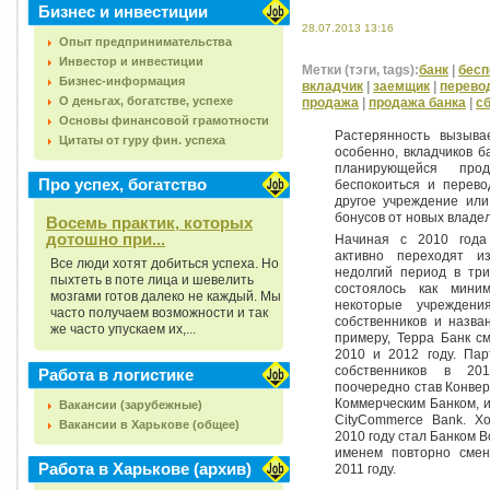
Бизнес и инвестиции
28.07.2013 13:16
Опыт предпринимательства
Инвестор и инвестиции
Метки (тэги, tags):
банк
|
бесп
Бизнес-информация
вкладчик
|
заемщик
|
перево
О деньгах, богатстве, успехе
продажа
|
продажа банка
|
с
Основы финансовой грамотности
Растерянность вызыва
Цитаты от гуру фин. успеха
особенно, вкладчиков б
планирующейся про
Про успех, богатство
беспокоиться и перево
другое учреждение или
бонусов от новых владе
Восемь практик, которых
дотошно при...
Начиная с 2010 года
активно переходят и
Все люди хотят добиться успеха. Но
недолгий период в три
пыхтеть в поте лица и шевелить
состоялось как мини
мозгами готов далеко не каждый. Мы
некоторые учреждени
часто получаем возможности и так
собственников и назва
же часто упускаем их,...
примеру, Терра Банк с
2010 и 2012 году. Пар
собственников в 20
Работа в логистике
поочередно став Конвер
Коммерческим Банком, 
Вакансии (зарубежные)
CityCommerce Bank. Х
Вакансии в Харькове (общее)
2010 году стал Банком В
именем повторно смен
Работа в Харькове (архив)
2011 году.