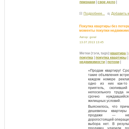
признаки
|
свое дело
|
Подробнее...
Добавить 
Покупка квартиры без потер
моменты покупки недвижимо
Автор: goral
13.07.2013 13:45
Метки (тэги, tags):
квартира
|
покупка
|
покупка квартиры
|
недвижимости
|
потери
|
«Продам квартиру! Сро
такие объявления встре
каждом номере рекла
одно из них как-то
приятель, скопивши
непосильного труда 
срочно нуждавший
жилищных условий.
Выяснилось, что прич
дешевизны квартиры
продажи — нео
дорогостоящей операции
выбора нет. В резуль
продавец ударили по