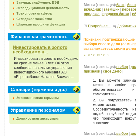
Закупки, снабжение, ВЭД
Метки (тэги, tags):
банк
|
бесп
Экспедиционная деятельность
вкладчик
|
заемщик
|
перево
Транспортная сфера
продажа
|
продажа банка
|
с
Складское хозяйство
Широкий профиль функций
Подробнее...
Добавить 
Финансовая грамотность
Признаки, подтверждающие 
выбора своего дела (семь пр
Инвестировать в золото
вы занимаетесь своим дело
необходимо н...
28.07.2013 12:32
Инвестировать в золото необходимо
на срок не менее 3 лет. Об этом
Метки (тэги, tags):
выбор
|
де
сообщила начальник управления
признаки
|
свое дело
|
инвестиционного банкинга АО
«Еврогазбанк» Наталья Бахмач. ...
1. Вы можете занима
жизни в любое вр
Словари (термины и др.)
обстоятельствах
самочувствии.
Экономические термины
2. Вы погружаетесь 
моментально 
Сосредоточенность 
Управление персоналом
подобно глубокой медит
что происходит вокруг
Должностная инструкция
значение.
Метки (тэги, tags):
выбор
|
де