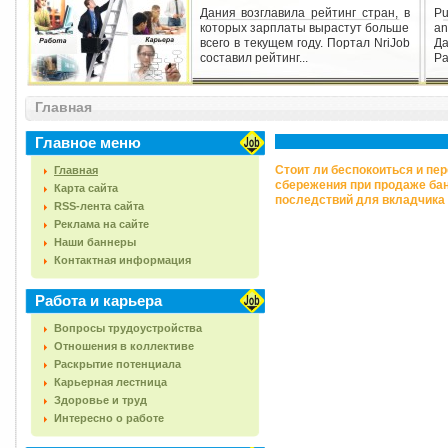
Дания возглавила рейтинг стран, в
Pu
которых зарплаты вырастут больше
an
всего в текущем году. Портал NriJob
Д
составил рейтинг...
Ра
Главная
Главное меню
Стоит ли беспокоиться и пе
Главная
сбережения при продаже бан
Карта сайта
последствий для вкладчика 
RSS-лента сайта
Реклама на сайте
Наши баннеры
Контактная информация
Работа и карьера
Вопросы трудоустройства
Отношения в коллективе
Раскрытие потенциала
Карьерная лестница
Здоровье и труд
Интересно о работе