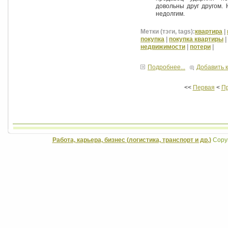
довольны друг другом. 
недолгим.
Метки (тэги, tags):
квартира
|
покупка
|
покупка квартиры
|
недвижимости
|
потери
|
Подробнее...
Добавить 
<<
Первая
<
П
Работа, карьера, бизнес (логистика, транспорт и др.)
Copyr