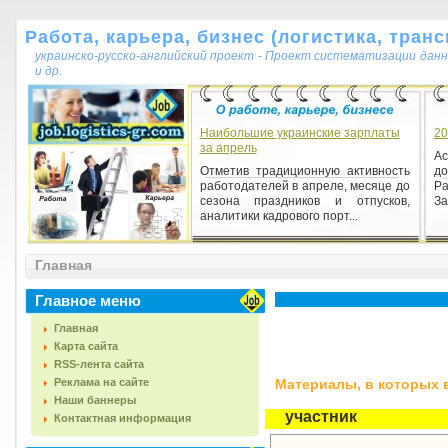
Работа, карьера, бизнес (логистика, транс
украинско-русско-английский проект - Проект систематизации данн
и др.
Наибольшие украинские зарплаты
20
за апрель
А
Отметив традиционную активность
д
работодателей в апреле, месяце до
Ра
сезона праздников и отпусков,
За
аналитики кадрового порт...
Главная
Главное меню
Главная
Карта сайта
RSS-лента сайта
Реклама на сайте
Материалы, в которых вс
Наши баннеры
участник
Контактная информация