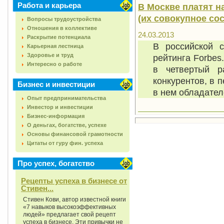
Работа и карьера
В Москве платят н
(их совокупное со
Вопросы трудоустройства
Отношения в коллективе
24.03.2013
Раскрытие потенциала
В российской с
Карьерная лестница
Здоровье и труд
рейтинга Forbes
Интересно о работе
в четвертый р
конкурентов, в 
Бизнес и инвестиции
в нем обладател
Опыт предпринимательства
Инвестор и инвестиции
Бизнес-информация
О деньгах, богатстве, успехе
Основы финансовой грамотности
Цитаты от гуру фин. успеха
Про успех, богатство
Рецепты успеха в бизнесе от
Стивен...
Стивен Кови, автор известной книги
«7 навыков высокоэффективных
людей» предлагает свой рецепт
успеха в бизнесе. Эти привычки не