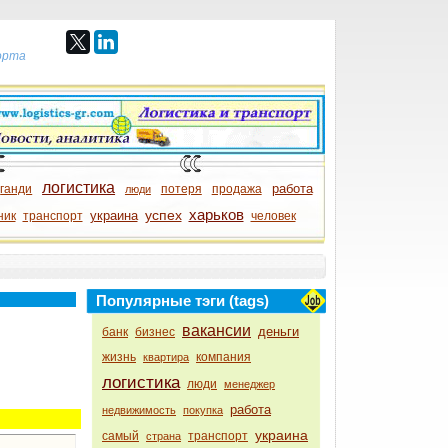
порта
логистика
работа
ганди
потеря
продажа
люди
харьков
успех
украина
ник
транспорт
человек
Популярные тэги (tags)
вакансии
деньги
банк
бизнес
жизнь
компания
квартира
логистика
люди
менеджер
работа
недвижимость
покупка
украина
самый
транспорт
страна