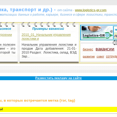
ка, транспорт и др.) -
от сайта -
www.logistics-gr.com
ематизации данных о работе, карьере, бизнесе в сфере логистики, транс
строении
2010_01_Начальник управления
логистики и
он полезен
Начальник управления логистики и
вакансии
инг – это
продаж Дата добавления: 21-01-
бизнес
оторой ты
2010 Раздел: Логистика, склад, ВЭД
Зар...
сотруд
развитие
совет
Разместить рекламу на сайте
 в которых встречается метка (тэг, tag)
пы