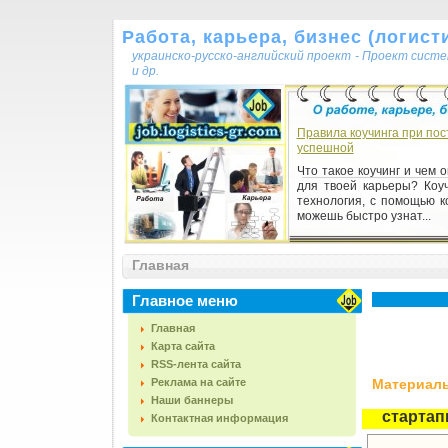
Работа, карьера, бизнес (логисти
украинско-русско-английский проект - Проект сист
и др.
Правила коучинга при по
успешной
Что такое коучинг и чем 
для твоей карьеры? Коуч
технология, с помощью к
можешь быстро узнат...
Главная
Главное меню
Главная
Карта сайта
RSS-лента сайта
Реклама на сайте
Материалы,
Наши баннеры
старта
Контактная информация