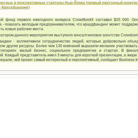
есные и перспективные стартапы Нью-Йорка (первый ежегодный конкурс
- Краудфандинг)
ой фонд первого ежегодного конкурса CrowdfundX составил $25 000. Ос
а - показать молодым предпринимателям, что краудфандинг может поддержа
ть новые рабочие места.
атором данного мероприятия выступило консалтинговое агентство Crowdcent
андинг - коллективное сотрудничество людей, которые добровольно объе
или другие ресурсы. Более чем 130 компаний выразили желание участвовать 
атегориях: малый бизнес, социальное предприятие и стартап. В фин
й. Каждый представитель имел 3 минуты для короткой презентации, а жюри
решали, чей проект самый интересный и перспективный, сообщает Business In