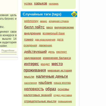
харьков
успех
человек
Случайные тэги (tags)
новная цель
ть бизнес и
webmoney
аванс
аграрная страна
билл гейтс
ric.
ввоз
видеорезюме
диняют свои
внедрение
всемирный банк
в конкурсе в
ал вышло 14
гомер
дата
дар красноречия
 и аудитория
рождения
движение
sider.
Подробнее...
действующий
день
експерт
задуманное
изменение баланса
интерес
место
кредит
проживания
мировая история
наличные деньги
мысли
нацбанк
наша кнопка
населення
образ
неловкость
основы
налоговых знаний
отдел доставки
отрицательные мысли
повышение