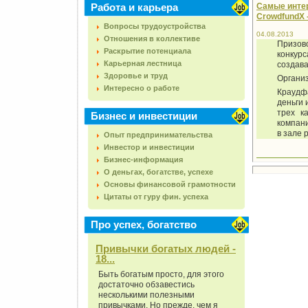
Работа и карьера
Самые интер
CrowdfundX 
Вопросы трудоустройства
04.08.2013
Отношения в коллективе
Призов
Раскрытие потенциала
конкурс
Карьерная лестница
создава
Здоровье и труд
Организ
Интересно о работе
Краудф
деньги 
трех к
Бизнес и инвестиции
компани
в зале 
Опыт предпринимательства
Инвестор и инвестиции
Бизнес-информация
О деньгах, богатстве, успехе
Основы финансовой грамотности
Цитаты от гуру фин. успеха
Про успех, богатство
Привычки богатых людей -
18...
Быть богатым просто, для этого
достаточно обзавестись
несколькими полезными
привычками. Но прежде, чем я