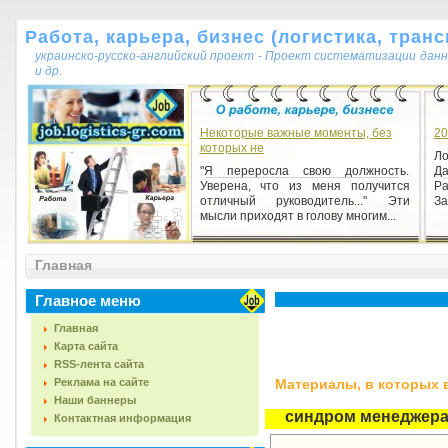
Работа, карьера, бизнес (логистика, транс
украинско-русско-английский проект - Проект систематизации данн
и др.
Некоторые важные моменты, без
20
которых не
Ло
"Я переросла свою должность.
Д
Уверена, что из меня получится
Ра
отличный руководитель..." Эти
За
мысли приходят в голову многим...
Главная
Главное меню
Главная
Карта сайта
RSS-лента сайта
Реклама на сайте
Материалы, в которых вс
Наши баннеры
синдром менеджер
Контактная информация