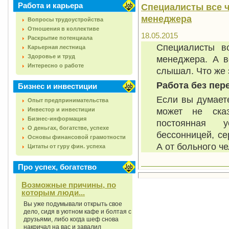
Работа и карьера
Специалисты все ч
менеджера
Вопросы трудоустройства
Отношения в коллективе
18.05.2015
Раскрытие потенциала
Специалисты в
Карьерная лестница
Здоровье и труд
менеджера. А в
Интересно о работе
слышал. Что же 
Работа без пе
Бизнес и инвестиции
Если вы думаете
Опыт предпринимательства
может не сказ
Инвестор и инвестиции
Бизнес-информация
постоянная у
О деньгах, богатстве, успехе
бессонницей, с
Основы финансовой грамотности
А от больного ч
Цитаты от гуру фин. успеха
Про успех, богатство
Возможные причины, по
которым люди...
Вы уже подумывали открыть свое
дело, сидя в уютном кафе и болтая с
друзьями, либо когда шеф снова
накричал на вас и завалил