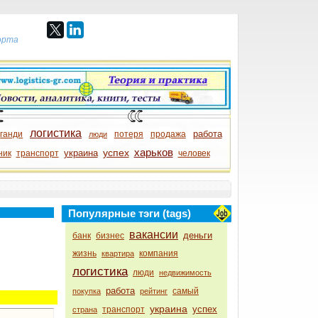
порта
логистика
работа
ганди
потеря
продажа
люди
харьков
успех
украина
ник
транспорт
человек
Популярные тэги (tags)
вакансии
деньги
банк
бизнес
жизнь
компания
квартира
логистика
люди
недвижимость
работа
самый
покупка
рейтинг
украина
успех
транспорт
страна