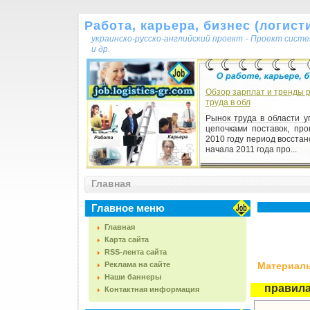
Работа, карьера, бизнес (логисти
украинско-русско-английский проект - Проект сист
и др.
Обзор зарплат и тренды 
труда в обл
Рынок труда в области у
цепочками поставок, пр
2010 году период восстан
начала 2011 года про...
Главная
Главное меню
Главная
Карта сайта
RSS-лента сайта
Реклама на сайте
Материалы,
Наши баннеры
правила
Контактная информация