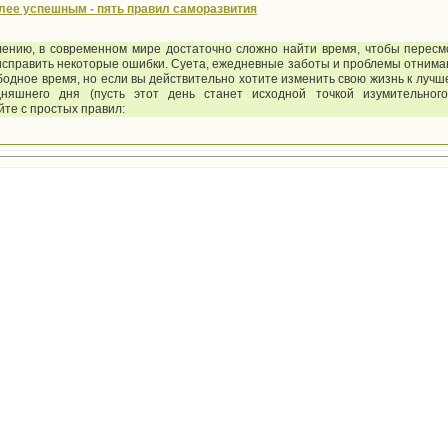
олее успешным - пять правил саморазвития
лению, в современном мире достаточно сложно найти время, чтобы пересм
исправить некоторые ошибки. Суета, ежедневные заботы и проблемы отнима
бодное время, но если вы действительно хотите изменить свою жизнь к лучш
дняшнего дня (пусть этот день станет исходной точкой изумительного
те с простых правил: