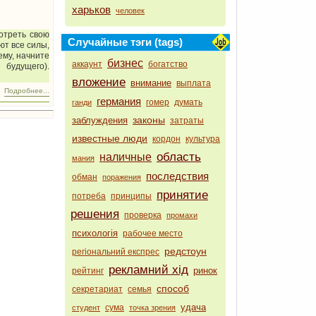
харьков
человек
отреть свою
Случайные тэги (tags)
ют все силы,
ему, начните
бизнес
аккаунт
богатство
 будущего).
вложение
внимание
выплата
Подробнее...
германия
гомер
думать
ганди
законы
заблуждения
затраты
известные люди
кордон
культура
область
наличные
мания
последствия
обман
поражения
принятие
потреба
принципы
решения
проверка
промахи
психологія
рабочее место
редстоун
регіональний експрес
рекламний хід
ринок
рейтинг
способ
секретариат
семья
удача
сума
студент
точка зрения