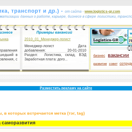
ка, транспорт и др.) -
от сайта -
www.logistics-gr.com
ематизации данных о работе, карьере, бизнесе в сфере логистики, транс
рынка
2010_01_Менеджер-логист
Менеджер-логист Дата
правления
добавления: 20-01-2010
вакансии
ошедший в
Раздел: Логистика, склад, ВЭД
бизнес
овления, с
Заработная плата: дого...
сотруд
развитие
совет
Разместить рекламу на сайте
 в которых встречается метка (тэг, tag)
 саморазвития