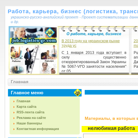
Работа, карьера, бизнес (логистика, транс
украинско-русско-английский проект - Проект систематизации данн
и др.
В 2013 году на украинском рынке
20
труда ус
ma
С 1 января 2013 года вступает в
Pu
силу существенно
an
откорректированный Закон Украины
Д
№ 5067-VI"О занятости населения"
Ра
от 05...
Главная
Главное меню
Главная
Карта сайта
RSS-лента сайта
Реклама на сайте
Материалы, в которых вс
Наши баннеры
нелюбимая работа
Контактная информация