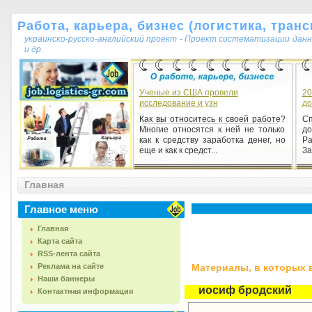
Работа, карьера, бизнес (логистика, транс
украинско-русско-английский проект - Проект систематизации данн
и др.
Ученые из США провели
20
исследование и узн
до
Как вы относитесь к своей работе?
Сп
Многие относятся к ней не только
д
как к средству заработка денег, но
Ра
еще и как к средст...
За
Главная
Главное меню
Главная
Карта сайта
RSS-лента сайта
Реклама на сайте
Материалы, в которых вс
Наши баннеры
иосиф бродский
Контактная информация