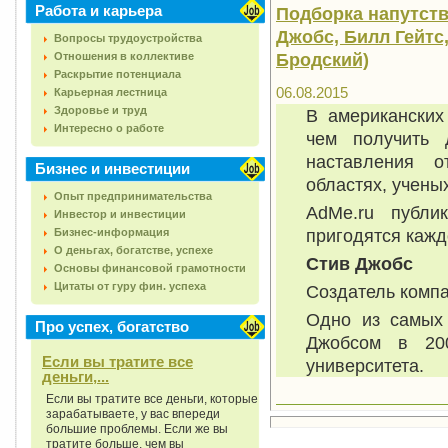
Работа и карьера
Подборка напутств
Джобс, Билл Гейтс
Вопросы трудоустройства
Бродский)
Отношения в коллективе
Раскрытие потенциала
06.08.2015
Карьерная лестница
Здоровье и труд
В американских
Интересно о работе
чем получить 
наставления о
Бизнес и инвестиции
областях, учены
Опыт предпринимательства
AdMe.ru публи
Инвестор и инвестиции
пригодятся кажд
Бизнес-информация
О деньгах, богатстве, успехе
Стив Джобс
Основы финансовой грамотности
Цитаты от гуру фин. успеха
Создатель компа
Одно из самых
Про успех, богатство
Джобсом в 200
Если вы тратите все
университета.
деньги,...
Если вы тратите все деньги, которые
зарабатываете, у вас впереди
большие проблемы. Если же вы
тратите больше, чем вы