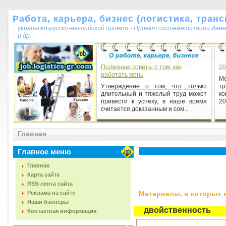
Работа, карьера, бизнес (логистика, транс
украинско-русско-английский проект - Проект систематизации данн
и др.
Полезные советы о том, как
20
работать мень
М
Утверждение о том, что только
тр
длительный и тяжелый труд может
ко
привести к успеху, в наше время
20
считается доказанным и сом...
Главная
Главное меню
Главная
Карта сайта
RSS-лента сайта
Реклама на сайте
Материалы, в которых вс
Наши баннеры
двойственность
Контактная информация