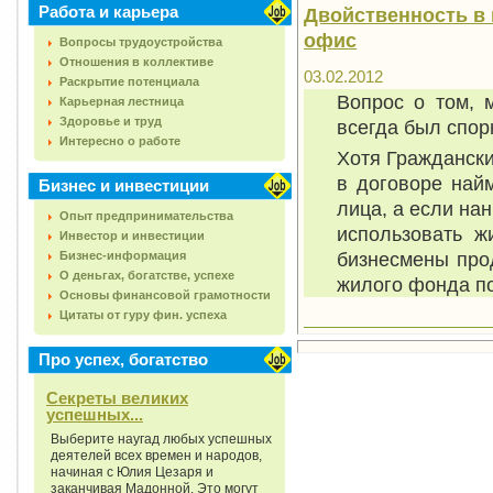
Работа и карьера
Двойственность в 
офис
Вопросы трудоустройства
Отношения в коллективе
03.02.2012
Раскрытие потенциала
Вопрос о том, 
Карьерная лестница
Здоровье и труд
всегда был спор
Интересно о работе
Хотя Гражданский
в договоре най
Бизнес и инвестиции
лица, а если на
Опыт предпринимательства
использовать ж
Инвестор и инвестиции
бизнесмены про
Бизнес-информация
О деньгах, богатстве, успехе
жилого фонда п
Основы финансовой грамотности
Цитаты от гуру фин. успеха
Про успех, богатство
Секреты великих
успешных...
Выберите наугад любых успешных
деятелей всех времен и народов,
начиная с Юлия Цезаря и
заканчивая Мадонной. Это могут